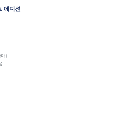
트 에디션
판매)
음