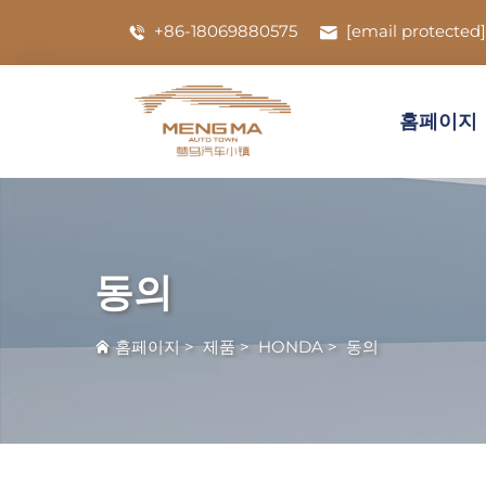
+86-18069880575
[email protected]
홈페이지
동의
홈페이지
>
제품
>
HONDA
>
동의