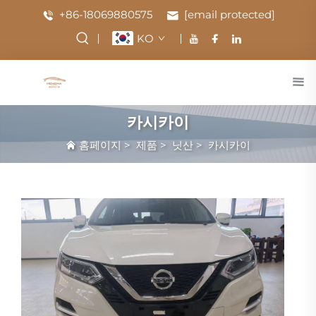
+86-18069880575
[email protected]
KO
카시카이
홈페이지
>
제품
>
닛산
>
카시카이