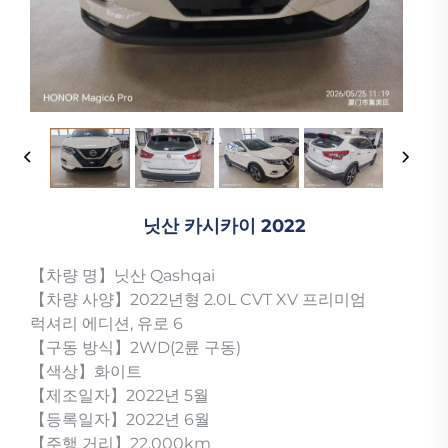
닛산 카시카이 2022
【차량 명】닛산 Qashqai
【차량 사양】2022년형 2.0L CVT XV 프리미엄
럭셔리 에디션, 유로 6
【구동 방식】2WD(2륜 구동)
【색상】화이트
【제조일자】2022년 5월
【등록일자】2022년 6월
【주행 거리】22,000km