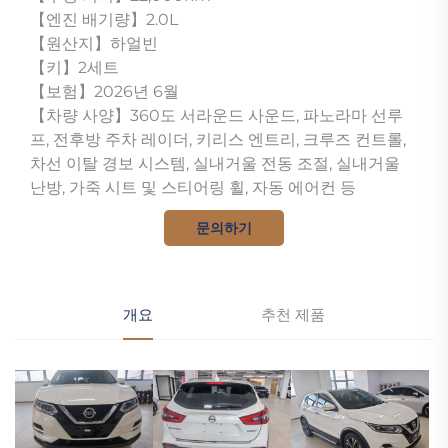
【엔진 배기량】2.0L
【원산지】하얼빈
【키】2세트
【보험】2026년 6월
【차량 사양】360도 서라운드 사운드, 파노라마 선루
프, 전후방 주차 레이더, 키리스 엔트리, 크루즈 컨트롤,
차선 이탈 경보 시스템, 실내거울 전동 조절, 실내거울
난방, 가죽 시트 및 스티어링 휠, 자동 에어컨 등
문의하기
개요
추천 제품