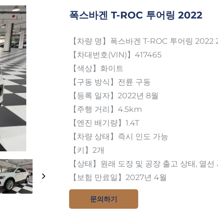
폭스바겐 T-ROC 투어링 2022
【차량 명】폭스바겐 T-ROC 투어링 2022 2
【차대번호(VIN)】417465
【색상】화이트
【구동 방식】전륜 구동
【등록 일자】2022년 8월
【주행 거리】4.5km
【엔진 배기량】1.4T
【차량 상태】즉시 인도 가능
【키】2개
【상태】원래 도장 및 공장 출고 상태, 열선
【보험 만료일】2027년 4월
문의하기