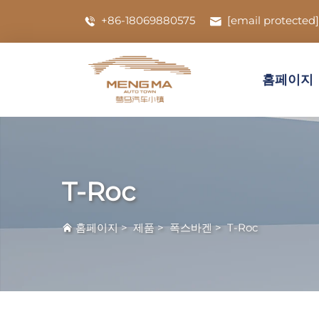
+86-18069880575
[email protected]
홈페이지
T-Roc
홈페이지
>
제품
>
폭스바겐
>
T-Roc