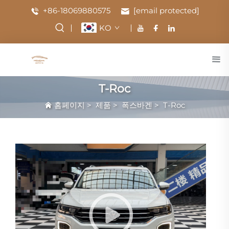
+86-18069880575
[email protected]
KO
T-Roc
홈페이지
>
제품
>
폭스바겐
>
T-Roc