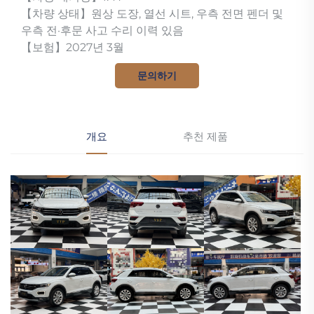
【차량 상태】원상 도장, 열선 시트, 우측 전면 펜더 및
우측 전·후문 사고 수리 이력 있음
【보험】2027년 3월
문의하기
개요
추천 제품