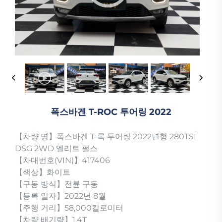
폭스바겐 T-ROC 투어링 2022
【차량 명】폭스바겐 T-록 투어링 2022년형 280TSI
DSG 2WD 엘리트 펄스
【차대번호(VIN)】417406
【색상】화이트
【구동 방식】전륜 구동
【등록 일자】2022년 8월
【주행 거리】58,000킬로미터
【차량 배기량】1.4T