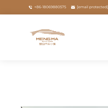
+86-18069880575
[email protected]