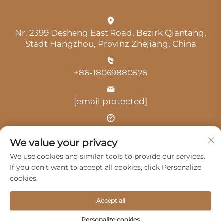
Nr. 2399 Desheng East Road, Bezirk Qiantang,
Stadt Hangzhou, Provinz Zhejiang, China
+86-18069880575
[email protected]
Uhrzeit: 9:00 Uhr-18:00 Uhr
We value your privacy
We use cookies and similar tools to provide our services.
If you don't want to accept all cookies, click Personalize
cookies.
Urheberrecht © 2025 durch Hangzhou Guangji
Accept all
Automobile Service Co., Ltd. -
Datenschutzrichtlinie
Personalize cookies