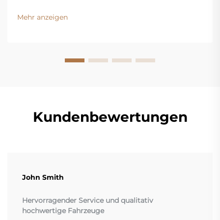
Exportfahrzeugen. Erfahren Sie mehr über wichtige
Vorschriften, Risikobereiche und den schrittweisen
Mehr anzeigen
Sanitierungsprozess. Bleiben Sie konform – laden Sie
den Leitfaden herunter.
Kundenbewertungen
John Smith
Hervorragender Service und qualitativ
hochwertige Fahrzeuge