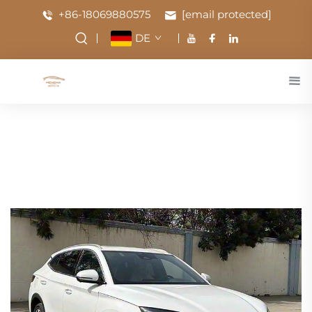
+86-18069880575
[email protected]
DE