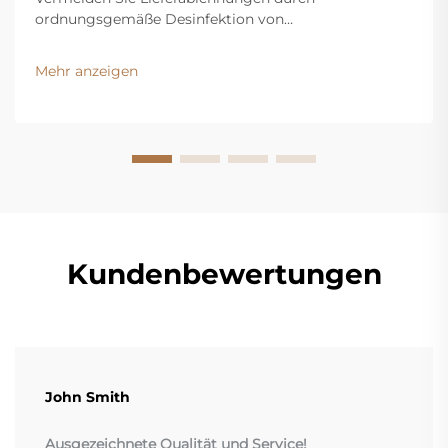
ordnungsgemäße Desinfektion von
Exportfahrzeugen. Erfahren Sie mehr über wichtige
Vorschriften, Risikobereiche und den schrittweisen
Mehr anzeigen
Sanitierungsprozess. Bleiben Sie konform – laden Sie
den Leitfaden herunter.
Kundenbewertungen
John Smith
Ausgezeichnete Qualität und Service!