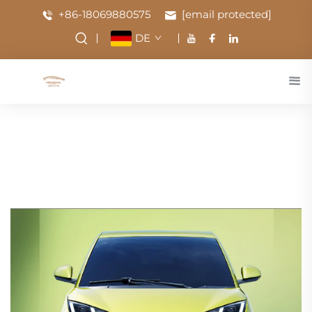
+86-18069880575
[email protected]
DE