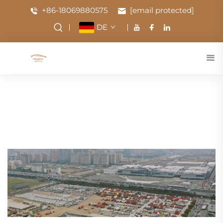
+86-18069880575
[email protected]
DE