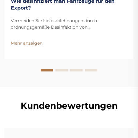
Wie desinfiziert man Fahrzeuge für den
Export?
Vermeiden Sie Lieferablehnungen durch
ordnungsgemäße Desinfektion von
Exportfahrzeugen. Erfahren Sie mehr über wichtige
Vorschriften, Risikobereiche und den schrittweisen
Mehr anzeigen
Sanitierungsprozess. Bleiben Sie konform – laden Sie
den Leitfaden herunter.
Kundenbewertungen