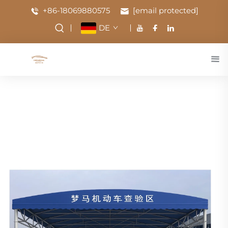
+86-18069880575
[email protected]
DE