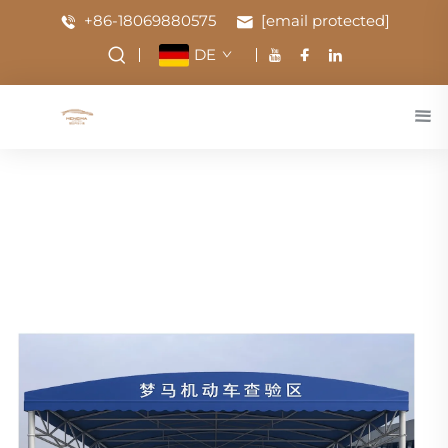
+86-18069880575
[email protected]
DE