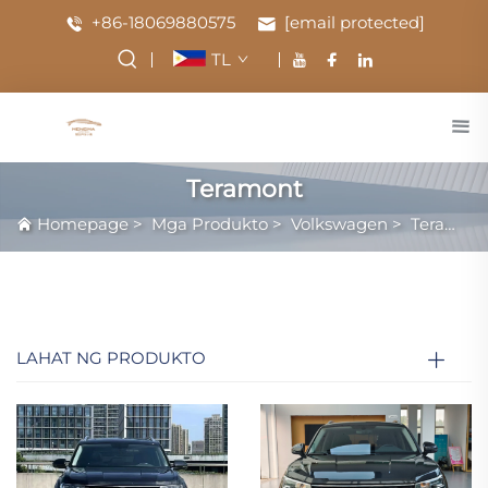
+86-18069880575
[email protected]
TL
Teramont
Homepage
>
Mga Produkto
>
Volkswagen
>
Teramont
LAHAT NG PRODUKTO