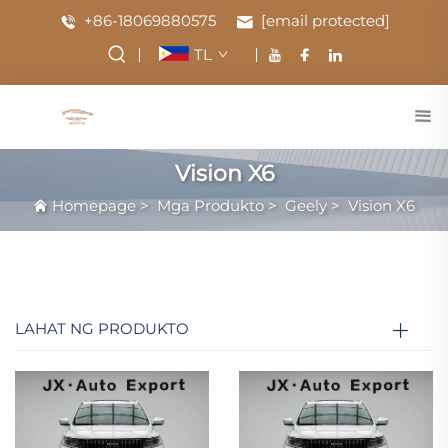
+86-18069880575
[email protected]
TL
Vision X6
Homepage
>
Mga Produkto
>
Geely
>
Vision X6
LAHAT NG PRODUKTO