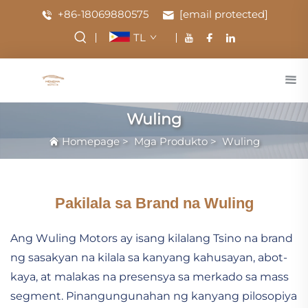
+86-18069880575
[email protected]
TL
Wuling
Homepage
>
Mga Produkto
>
Wuling
Pakilala sa Brand na Wuling
Ang Wuling Motors ay isang kilalang Tsino na brand
ng sasakyan na kilala sa kanyang kahusayan, abot-
kaya, at malakas na presensya sa merkado sa mass
segment. Pinangungunahan ng kanyang pilosopiya