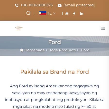
+86-18069880575
[email protected]
TL
Ford
Homepage
>
Mga Produkto
>
Ford
Pakilala sa Brand na Ford
Ang Ford ay isang Amerikanong tagagawa ng
sasakyan na may mahabang kasaysayan ng
inobasyon at pangkalahatang produksyon. Kilala sa
mga sikat na modelo nito tulad ng F-150 at