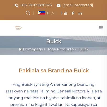
+86-18069880575
[email protected]
TL
Buick
Homepage
>
Mga Produkto
>
Buick
Pakilala sa Brand na Buick
Ang Buick ay isang Amerikanong brand ng
sasakyan na nasa ilalim ng General Motors, kilala sa
kanyang makinis na biyahe, tahimik na looban, at
premium na kaginhawahan. Nakaposisyon sa