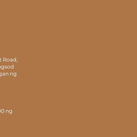
t Road,
ungsod
gan ng
00 ng