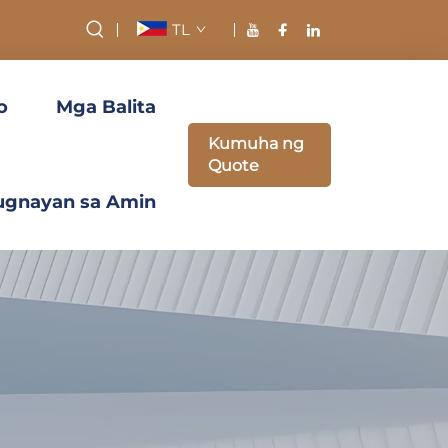
TL
o
Mga Balita
Kumuha ng
Quote
ugnayan sa Amin