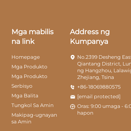
Mga mabilis
Address ng
na link
Kumpanya
Homepage
No.2399 Desheng Eas
Qiantang District, L
Mga Produkto
ng Hangzhou, Lalawi
Mga Produkto
Zhejiang, Tsina
Serbisyo
+86-18069880575
Mga Balita
[email protected]
Tungkol Sa Amin
Oras: 9:00 umaga - 6:
hapon
Makipag-ugnayan
sa Amin