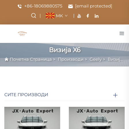
+86-18069880575
[email protected]
MK
Визија X6
Почетна Страница
>
Производи
>
Geely
>
Визија X6
СИТЕ ПРОИЗВОДИ