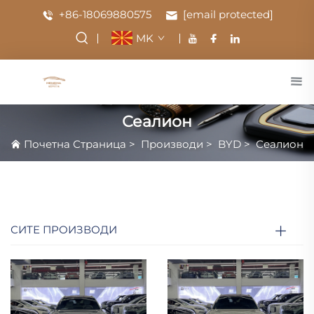
+86-18069880575
[email protected]
MK
Сеалион
Почетна Страница
>
Производи
>
BYD
>
Сеалион
СИТЕ ПРОИЗВОДИ