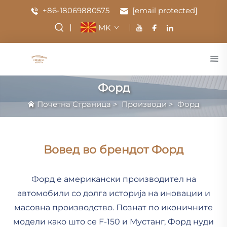
+86-18069880575
[email protected]
MK
Форд
Почетна Страница
>
Производи
>
Форд
Вовед во брендот Форд
Форд е американски производител на
автомобили со долга историја на иновации и
масовна производство. Познат по иконичните
модели како што се F-150 и Мустанг, Форд нуди