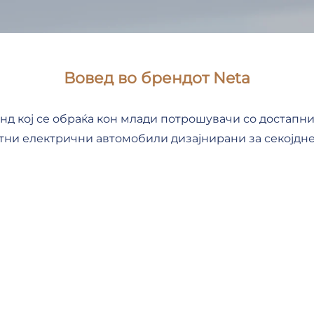
Вовед во брендот Neta
нд кој се обраќа кон млади потрошувачи со достапни 
тни електрични автомобили дизајнирани за секојдне