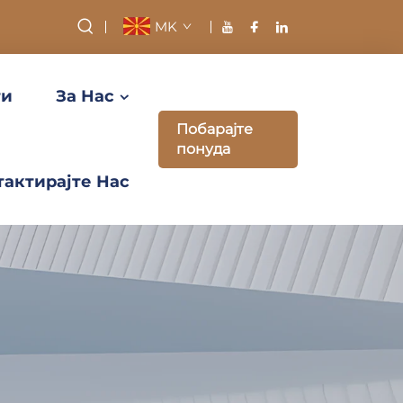
MK
ти
За Нас
Побарајте
понуда
тактирајте Нас