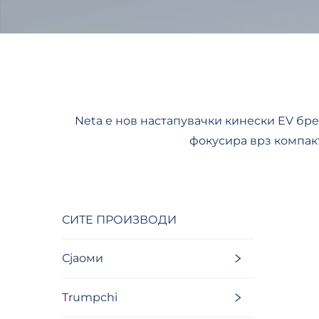
Neta е нов настапувачки кинески EV бре
фокусира врз компак
СИТЕ ПРОИЗВОДИ
Сјаоми
Trumpchi