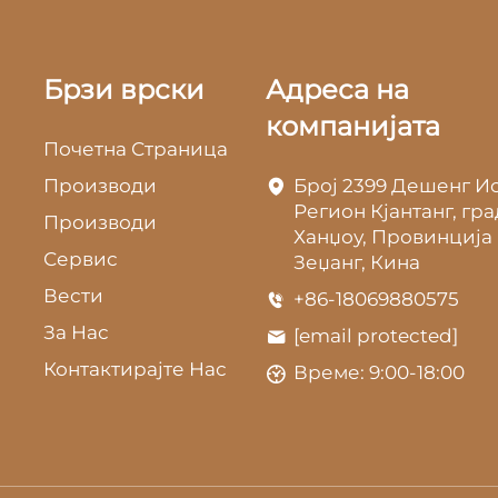
Брзи врски
Адреса на
компанијата
Почетна Страница
Производи
Број 2399 Дешенг Ис
Регион Кјантанг, гра
Производи
Ханџоу, Провинција
Сервис
Зеџанг, Кина
Вести
+86-18069880575
За Нас
[email protected]
Контактирајте Нас
Време: 9:00-18:00