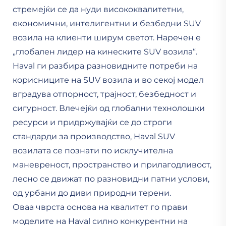
стремејќи се да нуди висококвалитетни,
економични, интелигентни и безбедни SUV
возила на клиенти ширум светот. Наречен е
„глобален лидер на кинеските SUV возила“.
Haval ги разбира разновидните потреби на
корисниците на SUV возила и во секој модел
вградува отпорност, трајност, безбедност и
сигурност. Влечејќи од глобални технолошки
ресурси и придржувајќи се до строги
стандарди за производство, Haval SUV
возилата се познати по исклучителна
маневреност, пространство и прилагодливост,
лесно се движат по разновидни патни услови,
од урбани до диви природни терени.
Оваа чврста основа на квалитет го прави
моделите на Haval силно конкурентни на