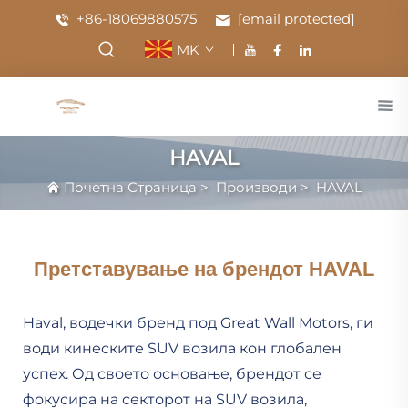
+86-18069880575
[email protected]
MK
HAVAL
Почетна Страница
>
Производи
>
HAVAL
Претставување на брендот HAVAL
Haval, водечки бренд под Great Wall Motors, ги
води кинеските SUV возила кон глобален
успех. Од своето основање, брендот се
фокусира на секторот на SUV возила,