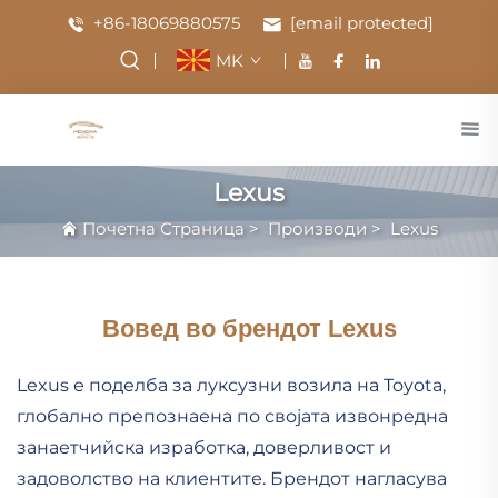
+86-18069880575
[email protected]
MK
Lexus
Почетна Страница
>
Производи
>
Lexus
Вовед во брендот Lexus
Lexus е поделба за луксузни возила на Toyota,
глобално препознаена по својата извонредна
занаетчийска изработка, доверливост и
задоволство на клиентите. Брендот нагласува