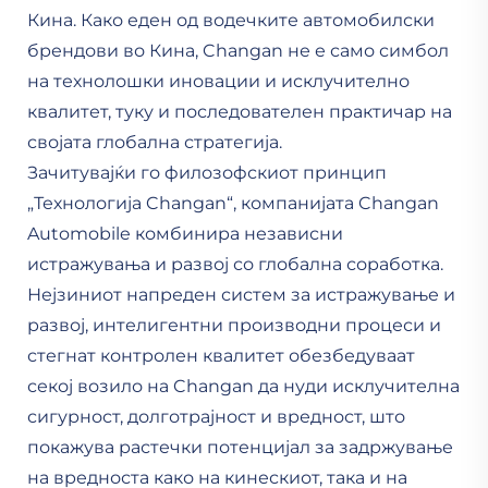
Кина. Како еден од водечките автомобилски
брендови во Кина, Changan не е само симбол
на технолошки иновации и исклучително
квалитет, туку и последователен практичар на
својата глобална стратегија.
Зачитувајќи го филозофскиот принцип
„Технологија Changan“, компанијата Changan
Automobile комбинира независни
истражувања и развој со глобална соработка.
Нејзиниот напреден систем за истражување и
развој, интелигентни производни процеси и
стегнат контролен квалитет обезбедуваат
секој возило на Changan да нуди исклучителна
сигурност, долготрајност и вредност, што
покажува растечки потенцијал за задржување
на вредноста како на кинескиот, така и на