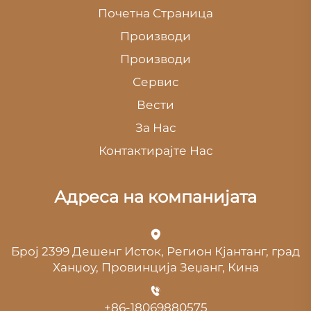
Почетна Страница
Производи
Производи
Сервис
Вести
За Нас
Контактирајте Нас
Адреса на компанијата
Број 2399 Дешенг Исток, Регион Кјантанг, град
Ханџоу, Провинција Зеџанг, Кина
+86-18069880575