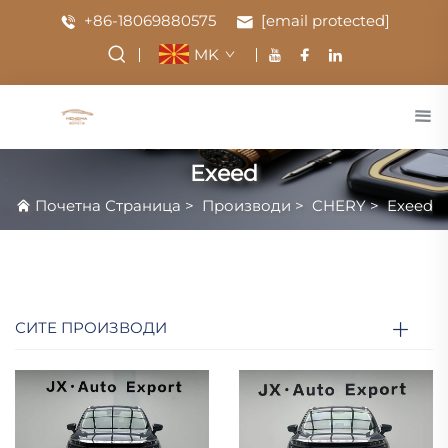
+86-18069880575
[email protected]
MK
Exeed
Почетна Страница
>
Производи
>
CHERY
>
Exeed
СИТЕ ПРОИЗВОДИ