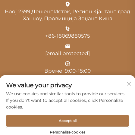
Број 2399 Дешенг Исток, Регион Кјантанг, град
Ханџоу, Провинција Зеџанг, Кина
+86-18069880575
[email protected]
Време: 9:00-18:00
We value your privacy
We use cookies and similar tools to provide our services.
If you don't want to accept all cookies, click Personalize
cookies.
Авторски права © 2025 од Hangzhou Guangji
Automobile Service Co., Ltd. -
Политика за приватност
Accept all
Производи
Сервис
За Нас
Personalize cookies
Контактирајте Нас