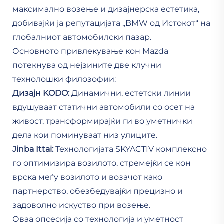
максимално возење и дизајнерска естетика,
добивајќи ја репутацијата „BMW од Истокот“ на
глобалниот автомобилски пазар.
Основното привлекување кон Mazda
потекнува од нејзините две клучни
технолошки филозофии:
Дизајн KODO:
Динамични, естетски линии
вдушуваат статични автомобили со осет на
живост, трансформирајќи ги во уметнички
дела кои поминуваат низ улиците.
Jinba Ittai:
Технологијата SKYACTIV комплексно
го оптимизира возилото, стремејќи се кон
врска меѓу возилото и возачот како
партнерство, обезбедувајќи прецизно и
задоволно искуство при возење.
Оваа опсесија со технологија и уметност