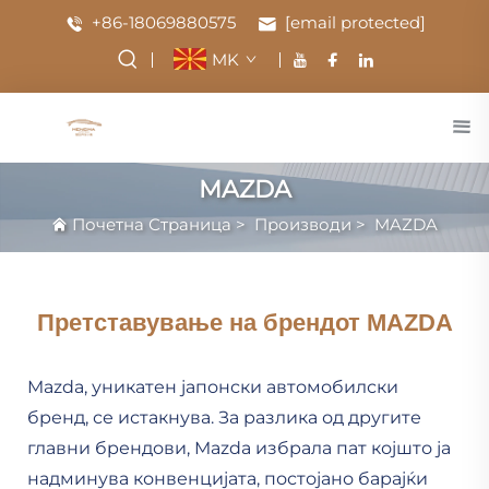
+86-18069880575
[email protected]
MK
MAZDA
Почетна Страница
>
Производи
>
MAZDA
Претставување на брендот MAZDA
Mazda, уникатен јапонски автомобилски
бренд, се истакнува. За разлика од другите
главни брендови, Mazda избрала пат којшто ја
надминува конвенцијата, постојано барајќи