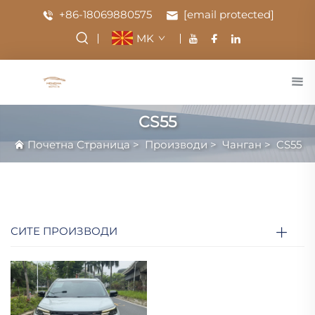
+86-18069880575
[email protected]
MK
CS55
Почетна Страница
>
Производи
>
Чанган
>
CS55
СИТЕ ПРОИЗВОДИ