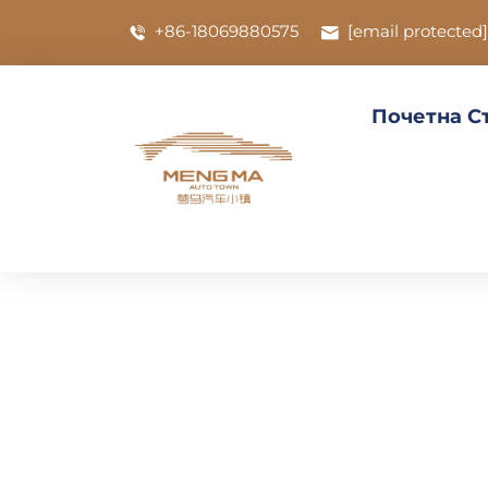
+86-18069880575
[email protected]
Почетна С