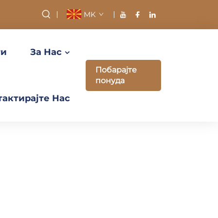
MK
ти
За Нас
Побарајте
понуда
тактирајте Нас