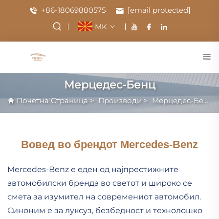
+86-18069880575
[email protected]
MK
Мерцедес-Бенц
Почетна Страница
>
Производи
>
Мерцедес-Бенц
Вовед во брендот Mercedes-Benz
Mercedes-Benz е еден од најпрестижните
автомобилски бренда во светот и широко се
смета за изумител на современиот автомобил.
Синоним е за луксуз, безбедност и технолошко