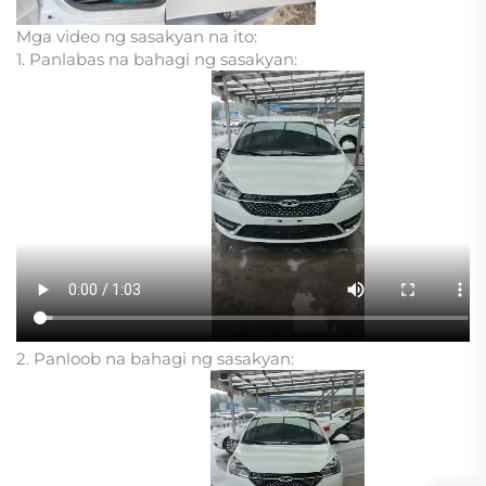
Mga video ng sasakyan na ito:
1. Panlabas na bahagi ng sasakyan:
2. Panloob na bahagi ng sasakyan: