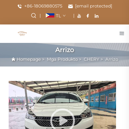
+86-18069880575
[email protected]
TL
Arrizo
Homepage
>
Mga Produkto
>
CHERY
>
Arrizo