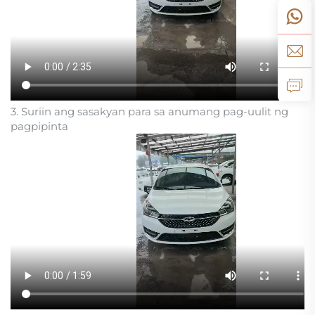
3. Suriin ang sasakyan para sa anumang pag-uulit ng
pagpipinta