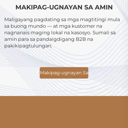
MAKIPAG-UGNAYAN SA AMIN
Maligayang pagdating sa mga magtitingi mula
sa buong mundo — at mga kustomer na
nagnanais maging lokal na kasosyo. Sumali sa
amin para sa pandaigdigang B2B na
pakikipagtulungan.
Makipag-ugnayan Sa
Amin