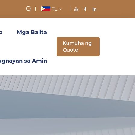
TL
o
Mga Balita
Kumuha ng
Quote
ugnayan sa Amin