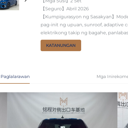
【Mga Susi】2 Set
【Seguro】Abril 2026
【Kumpigurasyon ng Sasakyan】Modelong
pag-init ng upuan, sunroof, adaptive c
elektrikong takip ng bagahe, panlaba
KATANUNGAN
 Paglalarawan
Mga Inirekom