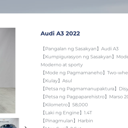
Audi A3 2022
【Pangalan ng Sasakyan】Audi A3
【Kumpigurasyon ng Sasakyan】Modelo
Moderno at sporty
【Mode ng Pagmamaneho】Two-wheel
【Kulay】Asul
【Petsa ng Pagmamanupaktura】Disy
【Petsa ng Pagpaparehistro】Marso 2
【Kilometro】58,000
【Laki ng Engine】1.4T
【Pinagmulan】Harbin