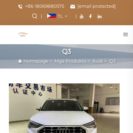
+86-18069880575
[email protected]
TL
Q3
Homepage
>
Mga Produkto
>
Audi
>
Q3