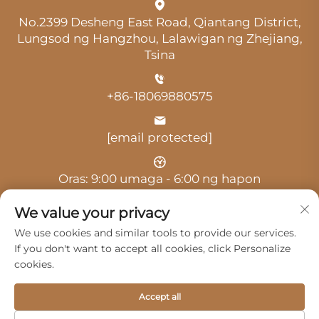
No.2399 Desheng East Road, Qiantang District,
Lungsod ng Hangzhou, Lalawigan ng Zhejiang,
Tsina
+86-18069880575
[email protected]
Oras: 9:00 umaga - 6:00 ng hapon
We value your privacy
We use cookies and similar tools to provide our services.
If you don't want to accept all cookies, click Personalize
cookies.
Copyright © 2025 ni Hangzhou Guangji Automobile
Service Co., Ltd. -
Patakaran sa Pagkakapribado
Accept all
Mga Produkto
Serbisyo
Tungkol Sa Amin