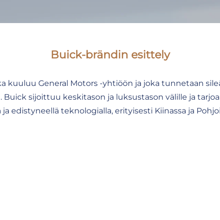
Buick-brändin esittely
kuuluu General Motors -yhtiöön ja joka tunnetaan sileästä
ck sijoittuu keskitason ja luksustason välille ja tarjo
 ja edistyneellä teknologialla, erityisesti Kiinassa ja Pohj