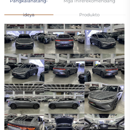
Pangkalahatang-
Mga Inirerekomendang
ideya
Produkto