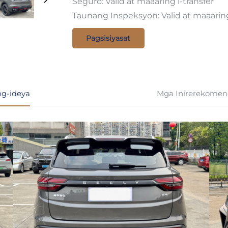
Seguro: Valid at maaaring i-transfer
Taunang Inspeksyon: Valid at maaarin
Pagsisiyasat
g-ideya
Mga Inirerekomen