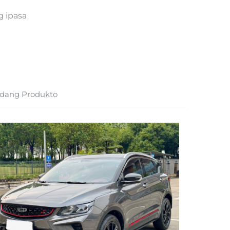
g ipasa
dang Produkto