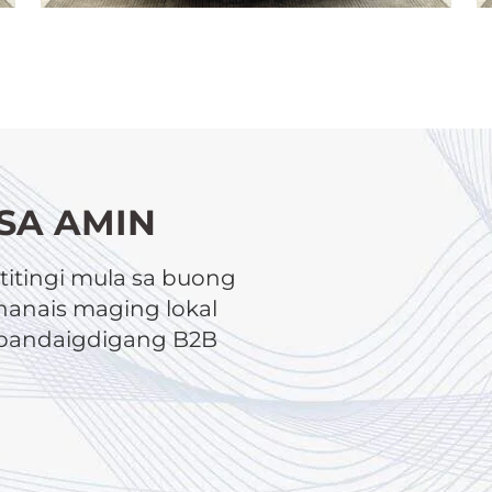
SA AMIN
itingi mula sa buong
anais maging lokal
a pandaigdigang B2B