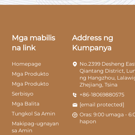
Mga mabilis
Address ng
na link
Kumpanya
Homepage
No.2399 Desheng Eas
Qiantang District, L
Mga Produkto
ng Hangzhou, Lalawi
Mga Produkto
Zhejiang, Tsina
Serbisyo
+86-18069880575
Mga Balita
[email protected]
Tungkol Sa Amin
Oras: 9:00 umaga - 6:
hapon
Makipag-ugnayan
sa Amin