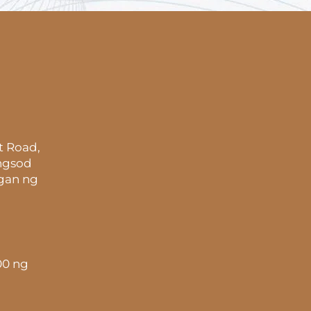
t Road,
ungsod
gan ng
00 ng