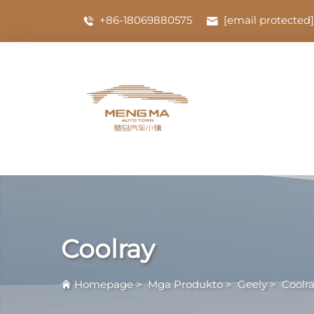
+86-18069880575
[email protected]
Coolray
Homepage
>
Mga Produkto
>
Geely
>
Coolr