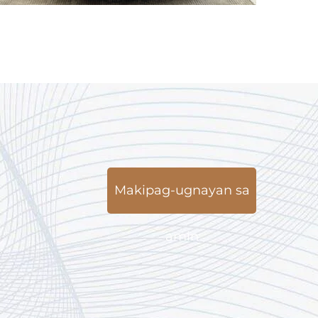
Makipag-ugnayan sa
amin