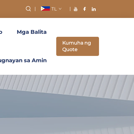
TL
o
Mga Balita
Kumuha ng
Quote
ugnayan sa Amin