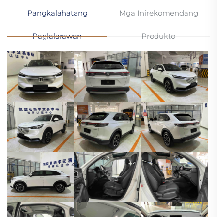
Pangkalahatang
Mga Inirekomendang
Paglalarawan
Produkto