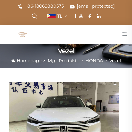
+86-18069880575
[email protected]
TL
Vezel
Homepage
>
Mga Produkto
>
HONDA
>
Vezel