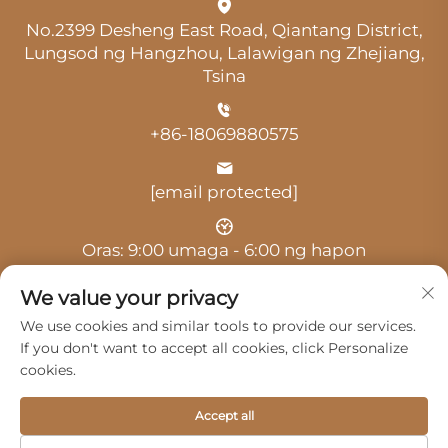
No.2399 Desheng East Road, Qiantang District,
Lungsod ng Hangzhou, Lalawigan ng Zhejiang,
Tsina
+86-18069880575
[email protected]
Oras: 9:00 umaga - 6:00 ng hapon
We value your privacy
We use cookies and similar tools to provide our services.
If you don't want to accept all cookies, click Personalize
cookies.
Copyright © 2025 ni Hangzhou Guangji Automobile
Service Co., Ltd. -
Patakaran sa Pagkakapribado
Accept all
Mga Produkto
Serbisyo
Tungkol Sa Amin