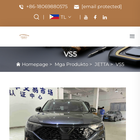
+86-18069880575
[email protected]
TL
VS5
Homepage
>
Mga Produkto
>
JETTA
>
VS5