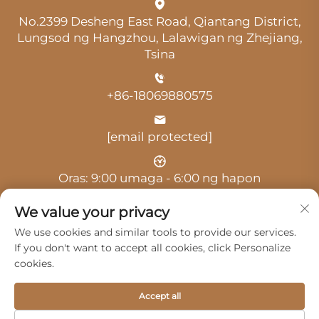
No.2399 Desheng East Road, Qiantang District,
Lungsod ng Hangzhou, Lalawigan ng Zhejiang,
Tsina
+86-18069880575
[email protected]
Oras: 9:00 umaga - 6:00 ng hapon
We value your privacy
We use cookies and similar tools to provide our services.
If you don't want to accept all cookies, click Personalize
cookies.
Copyright © 2025 ni Hangzhou Guangji Automobile
Service Co., Ltd. -
Patakaran sa privacy
Accept all
Mga Produkto
Serbisyo
Tungkol Sa Amin