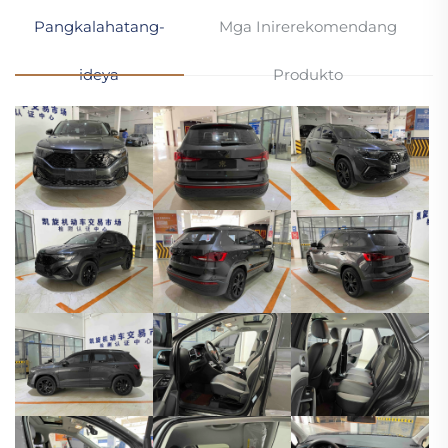
Pangkalahatang-
Mga Inirerekomendang
ideya
Produkto