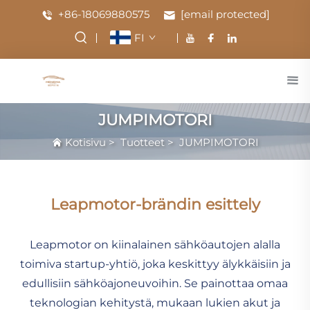
+86-18069880575
[email protected]
FI
JUMPIMOTORI
Kotisivu
>
Tuotteet
>
JUMPIMOTORI
Leapmotor-brändin esittely
Leapmotor on kiinalainen sähköautojen alalla
toimiva startup-yhtiö, joka keskittyy älykkäisiin ja
edullisiin sähköajoneuvoihin. Se painottaa omaa
teknologian kehitystä, mukaan lukien akut ja