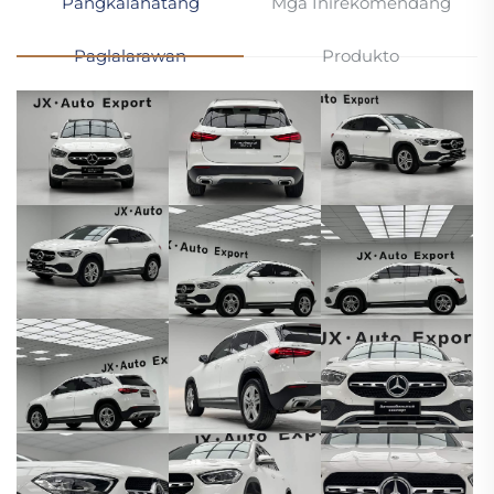
Pangkalahatang
Mga Inirekomendang
Paglalarawan
Produkto