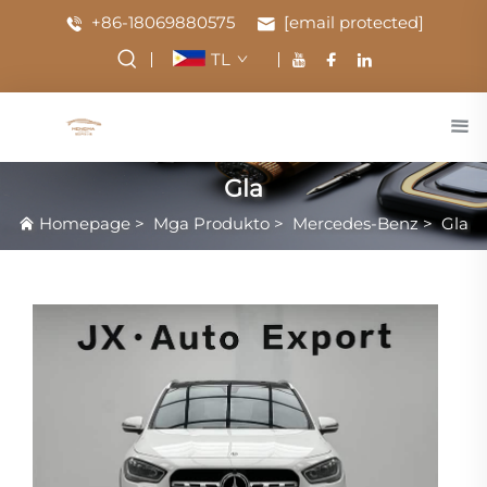
+86-18069880575
[email protected]
TL
Gla
Homepage
>
Mga Produkto
>
Mercedes-Benz
>
Gla