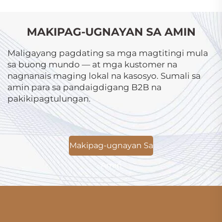
MAKIPAG-UGNAYAN SA AMIN
Maligayang pagdating sa mga magtitingi mula
sa buong mundo — at mga kustomer na
nagnanais maging lokal na kasosyo. Sumali sa
amin para sa pandaigdigang B2B na
pakikipagtulungan.
Makipag-ugnayan Sa
Amin