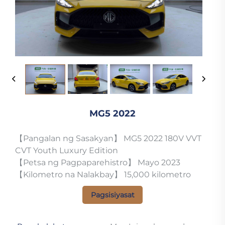
MG5 2022
【Pangalan ng Sasakyan】 MG5 2022 180V VVT
CVT Youth Luxury Edition
【Petsa ng Pagpaparehistro】 Mayo 2023
【Kilometro na Nalakbay】 15,000 kilometro
Pagsisiyasat