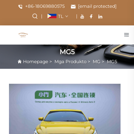
+86-18069880575
[email protected]
TL
MG5
Homepage
>
Mga Produkto
>
MG
>
MG5