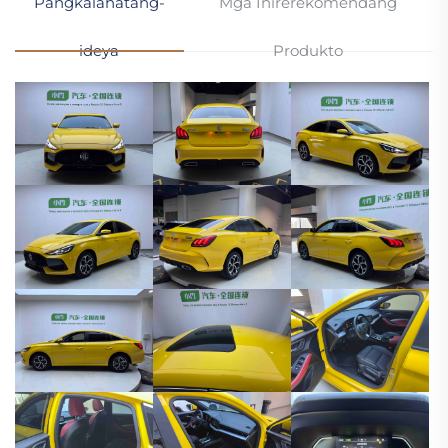
Pangkalahatang-
Mga Inirerekomendang
ideya
Produkto