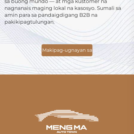
sa buong mundo — at mga kustomer na
nagnanais maging lokal na kasosyo. Sumali sa
amin para sa pandaigdigang B2B na
pakikipagtulungan.
Makipag-ugnayan sa
amin