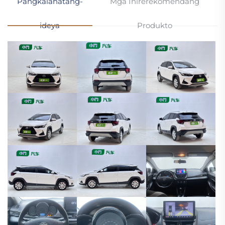
Pangkalahatang-
Mga Inirerekomendang
ideya
Produkto