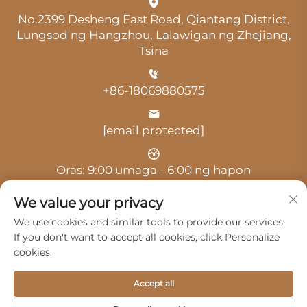
No.2399 Desheng East Road, Qiantang District,
Lungsod ng Hangzhou, Lalawigan ng Zhejiang,
Tsina
+86-18069880575
[email protected]
Oras: 9:00 umaga - 6:00 ng hapon
We value your privacy
We use cookies and similar tools to provide our services.
If you don't want to accept all cookies, click Personalize
cookies.
Copyright © 2025 ni Hangzhou Guangji Automobile
Service Co., Ltd. -
Patakaran sa privacy
Accept all
Mga Produkto
Serbisyo
Tungkol Sa Amin