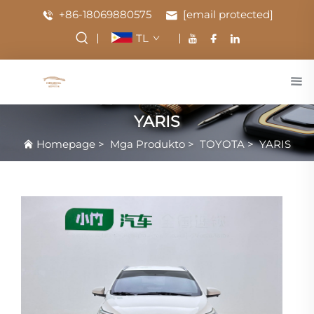
+86-18069880575
[email protected]
TL
YARIS
Homepage
>
Mga Produkto
>
TOYOTA
>
YARIS