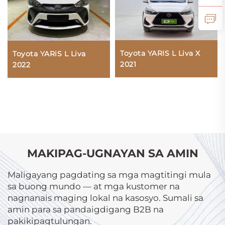
Toyota YARIS L Liva X
Toyota YARiS L Liva
2021
2022
MAKIPAG-UGNAYAN SA AMIN
Maligayang pagdating sa mga magtitingi mula
sa buong mundo — at mga kustomer na
nagnanais maging lokal na kasosyo. Sumali sa
amin para sa pandaigdigang B2B na
pakikipagtulungan.