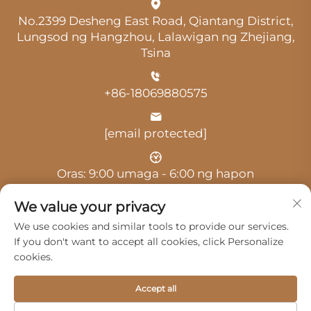
No.2399 Desheng East Road, Qiantang District,
Lungsod ng Hangzhou, Lalawigan ng Zhejiang,
Tsina
+86-18069880575
[email protected]
Oras: 9:00 umaga - 6:00 ng hapon
We value your privacy
We use cookies and similar tools to provide our services.
If you don't want to accept all cookies, click Personalize
cookies.
Copyright © 2025 ni Hangzhou Guangji Automobile
Service Co., Ltd. -
Patakaran sa Pagkakapribado
Accept all
Mga Produkto
Serbisyo
Tungkol Sa Amin