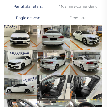
Pangkalahatang
Mga Inirekomendang
Paglalarawan
Produkto