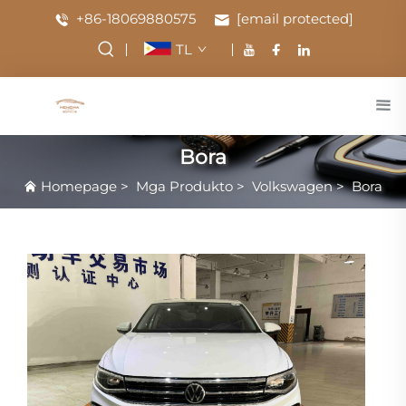
+86-18069880575
[email protected]
TL
Bora
Homepage
>
Mga Produkto
>
Volkswagen
>
Bora