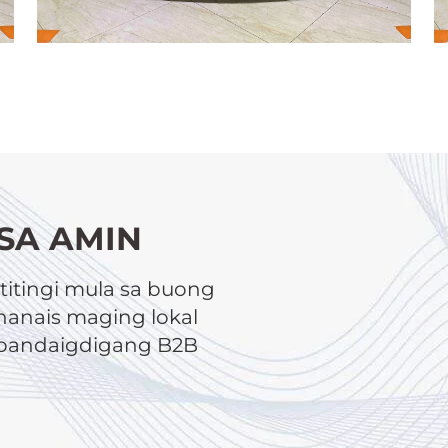
SA AMIN
itingi mula sa buong
anais maging lokal
a pandaigdigang B2B