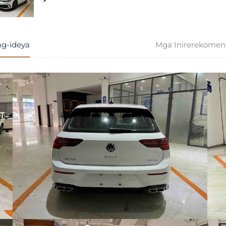
g-ideya
Mga Inirerekomen