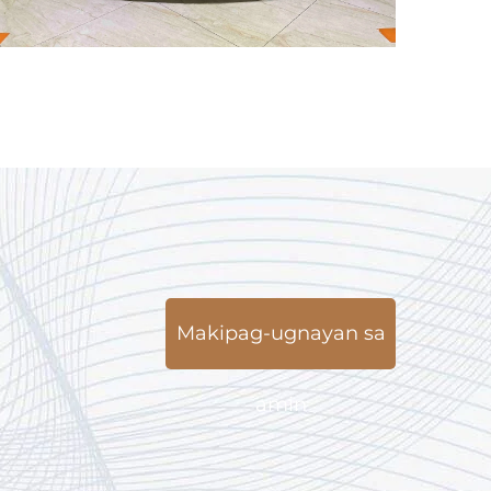
Makipag-ugnayan sa
amin