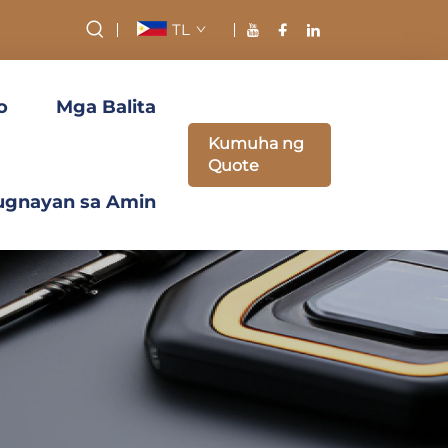
TL
o
Mga Balita
Kumuha ng
Quote
ugnayan sa Amin