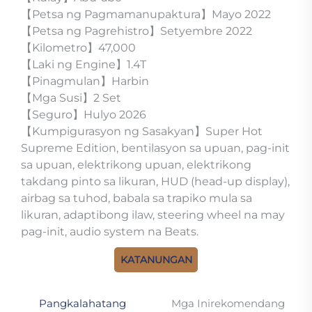
【Petsa ng Pagmamanupaktura】Mayo 2022
【Petsa ng Pagrehistro】Setyembre 2022
【Kilometro】47,000
【Laki ng Engine】1.4T
【Pinagmulan】Harbin
【Mga Susi】2 Set
【Seguro】Hulyo 2026
【Kumpigurasyon ng Sasakyan】Super Hot
Supreme Edition, bentilasyon sa upuan, pag-init
sa upuan, elektrikong upuan, elektrikong
takdang pinto sa likuran, HUD (head-up display),
airbag sa tuhod, babala sa trapiko mula sa
likuran, adaptibong ilaw, steering wheel na may
pag-init, audio system na Beats.
KATANUNGAN
Pangkalahatang
Mga Inirekomendang