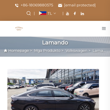
+86-18069880575
[email protected]
TL
Lamando
Homepage
>
Mga Produkto
>
Volkswagen
>
Lamando