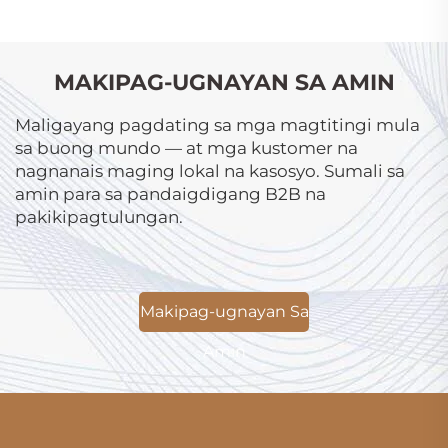
MAKIPAG-UGNAYAN SA AMIN
Maligayang pagdating sa mga magtitingi mula
sa buong mundo — at mga kustomer na
nagnanais maging lokal na kasosyo. Sumali sa
amin para sa pandaigdigang B2B na
pakikipagtulungan.
Makipag-ugnayan Sa
Amin