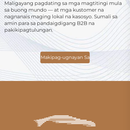
Maligayang pagdating sa mga magtitingi mula
sa buong mundo — at mga kustomer na
nagnanais maging lokal na kasosyo. Sumali sa
amin para sa pandaigdigang B2B na
pakikipagtulungan.
Makipag-ugnayan Sa
Amin