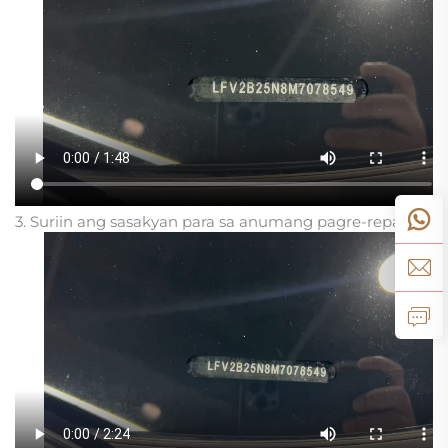
3. Suriin ang sasakyan para sa anumang pagre-repaint: