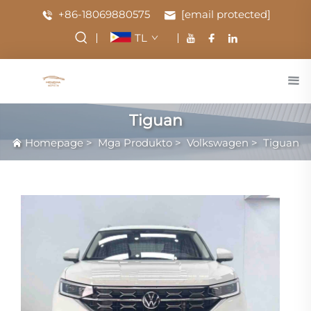
+86-18069880575
[email protected]
TL
Tiguan
Homepage
>
Mga Produkto
>
Volkswagen
>
Tiguan