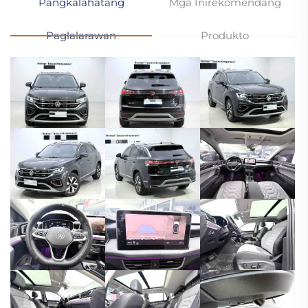
Pangkalahatang
Mga Inirekomendang
Paglalarawan
Produkto