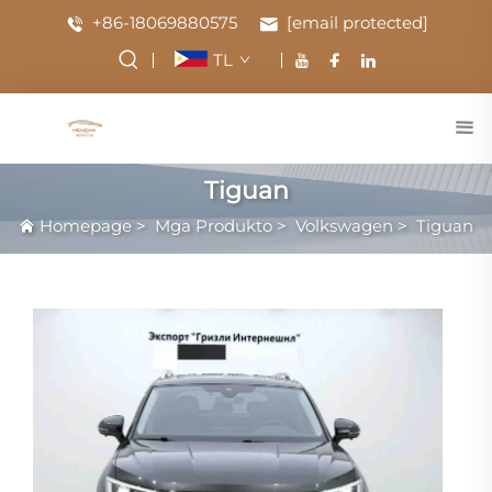
+86-18069880575
[email protected]
TL
Tiguan
Homepage
>
Mga Produkto
>
Volkswagen
>
Tiguan