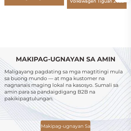
Volkswagen Tiguan 2022
MAKIPAG-UGNAYAN SA AMIN
Maligayang pagdating sa mga magtitingi mula
sa buong mundo — at mga kustomer na
nagnanais maging lokal na kasosyo. Sumali sa
amin para sa pandaigdigang B2B na
pakikipagtulungan.
Makipag-ugnayan Sa