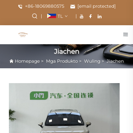
+86-18069880575
[email protected]
TL
Jiachen
Homepage
>
Mga Produkto
>
Wuling
>
Jiachen