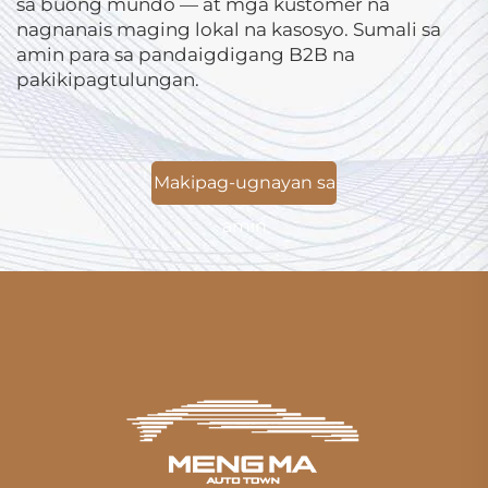
sa buong mundo — at mga kustomer na
nagnanais maging lokal na kasosyo. Sumali sa
amin para sa pandaigdigang B2B na
pakikipagtulungan.
Makipag-ugnayan sa
amin