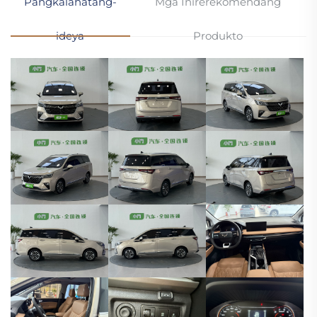
Pangkalahatang-
Mga Inirerekomendang
ideya
Produkto