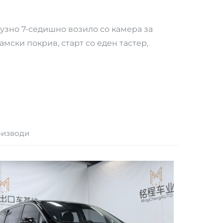
зно 7-седишно возило со камера за
мски покрив, старт со еден тастер,
оизводи