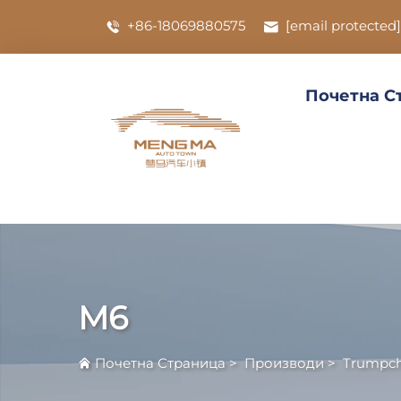
+86-18069880575
[email protected]
Почетна С
M6
Почетна Страница
>
Производи
>
Trumpch