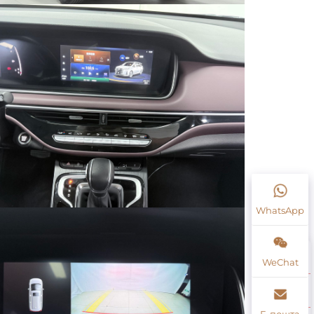
WhatsApp
WeChat
Е-пошта