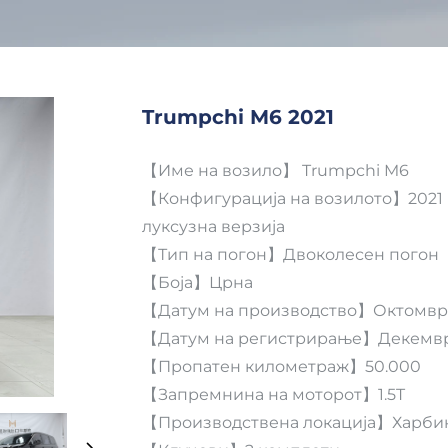
Trumpchi M6 2021
【Име на возило】 Trumpchi M6
【Конфигурација на возилото】2021 
луксузна верзија
【Тип на погон】Двоколесен погон
【Боја】Црна
【Датум на производство】Октомвр
【Датум на регистрирање】Декемвр
【Пропатен километраж】50.000
【Запремнина на моторот】1.5T
【Производствена локација】Харби