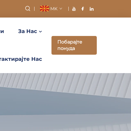
MK
ти
За Нас
Побарајте
понуда
тактирајте Нас