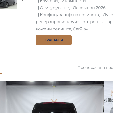
【Клучеви】2 комплети
【Осигурување】Декември 2026
【Конфигурација на возилото】Луксу
реверзирање, круиз контрол, панора
кожени седишта, CarPlay
ПРАШАЊЕ
д
Препорачани пр