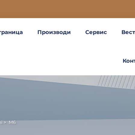
траница
Производи
Сервис
Вес
Кон
i
>
M6